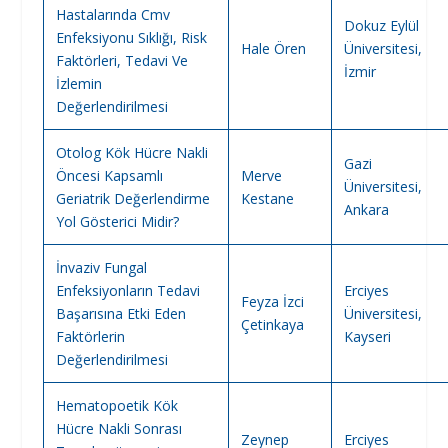
Hastalarında Cmv
Dokuz Eylül
Enfeksiyonu Sıklığı, Risk
Hale Ören
Üniversitesi,
Faktörleri, Tedavi Ve
İzmir
İzlemin
Değerlendirilmesi
Otolog Kök Hücre Nakli
Gazi
Öncesi Kapsamlı
Merve
Üniversitesi,
Geriatrik Değerlendirme
Kestane
Ankara
Yol Gösterici Midir?
İnvaziv Fungal
Enfeksiyonların Tedavi
Erciyes
Feyza İzci
Başarısına Etki Eden
Üniversitesi,
Çetinkaya
Faktörlerin
Kayseri
Değerlendirilmesi
Hematopoetik Kök
Hücre Nakli Sonrası
Zeynep
Erciyes